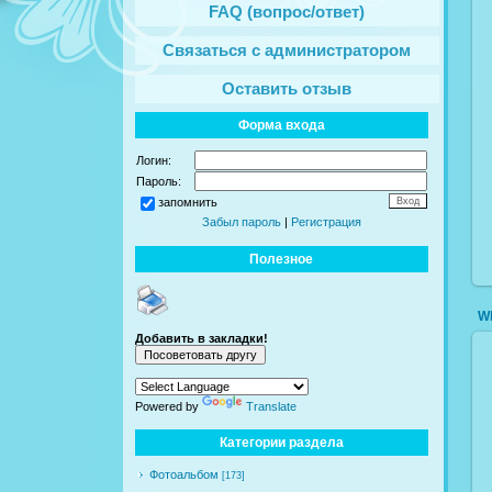
FAQ (вопрос/ответ)
Связаться с администратором
Оставить отзыв
Форма входа
Логин:
Пароль:
запомнить
Забыл пароль
|
Регистрация
Полезное
Wh
Добавить в закладки!
Powered by
Translate
Категории раздела
Фотоальбом
[173]