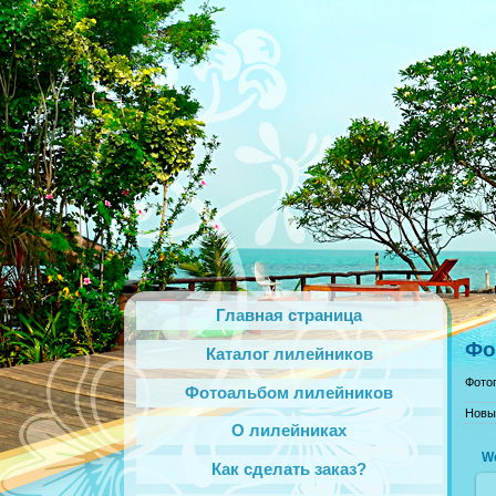
Главная страница
Фо
Каталог лилейников
Фото
Фотоальбом лилейников
Новы
О лилейниках
We
Как сделать заказ?