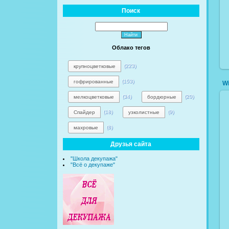
Поиск
Облако тегов
(223)
крупноцветковые
(153)
гофрированные
Wi
(34)
(20)
мелкоцветковые
бордюрные
(18)
(9)
Спайдер
узколистные
(8)
махровые
Друзья сайта
"Школа декупажа"
"Всё о декупаже"